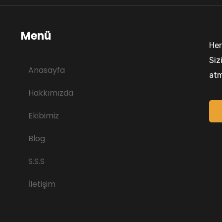
Menü
Her
Siz
Anasayfa
atm
Hakkımızda
Ekibimiz
Blog
S.S.S
İletişim